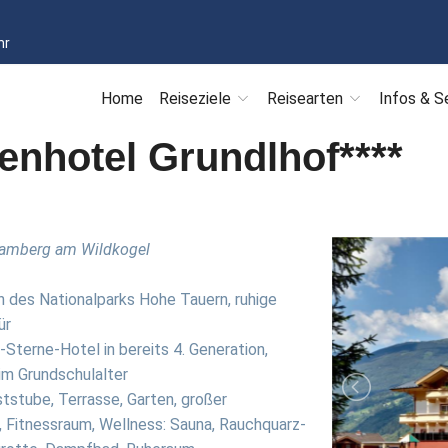
hr
Home
Reiseziele
Reisearten
Infos & S
enhotel Grundlhof****
ramberg am Wildkogel
n des Nationalparks Hohe Tauern, ruhige
ür
Sterne-Hotel in bereits 4. Generation,
im Grundschulalter
tstube, Terrasse, Garten, großer
oo, Fitnessraum, Wellness: Sauna, Rauchquarz-