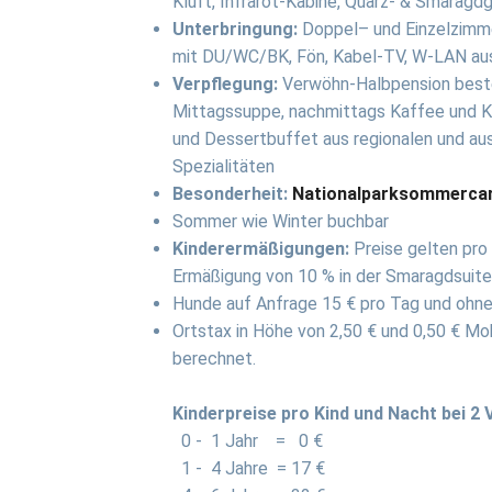
Kluft, Infrarot-Kabine, Quarz- & Smarag
Unterbringung:
Doppel– und Einzelzimmer
mit DU/WC/BK, Fön, Kabel-TV, W-LAN au
Verpflegung:
Verwöhn-Halbpension beste
Mittagssuppe, nachmittags Kaffee und K
und Dessertbuffet aus regionalen und au
Spezialitäten
Besonderheit:
Nationalparksommercar
Sommer wie Winter buchbar
Kinderermäßigungen:
Preise gelten pro 
Ermäßigung von 10 % in der Smaragdsuite 
Hunde auf Anfrage 15 € pro Tag und ohne
Ortstax in Höhe von 2,50 € und 0,50 € Mob
berechnet.
Kinderpreise pro Kind und Nacht bei 2 
0 - 1 Jahr = 0 €
1 - 4 Jahre = 17 €